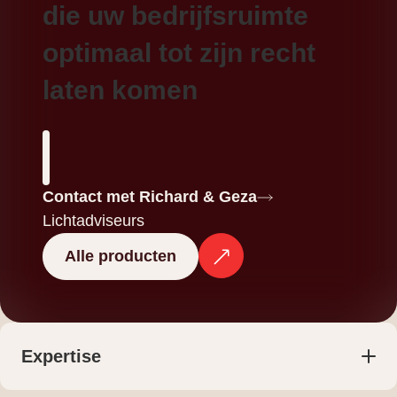
die uw bedrijfsruimte
kleurweergave (hoge CRI).
optimaal tot zijn recht
laten komen
Contact met Richard & Geza
Lichtadviseurs
Alle producten
Expertise
Producten