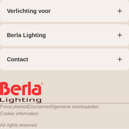
Lichtplan voor particulieren
Lichtplan voor bedrijven
Verlichting voor
Maatwerk
Woningen
Projecten
Retail
Bedrijven
Berla Lighting
Kantoren
Over ons
Horeca
Publicaties
Meest gestelde vragen
Contact
Contact
+31 (0) 161 74 55 55
Klantenportaal
verkoop@berla.nl
Hercules 8, Gilze
Routebeschrijving
Privacybeleid
Disclaimer
Algemene voorwaarden
Cookie information
All rights reserved