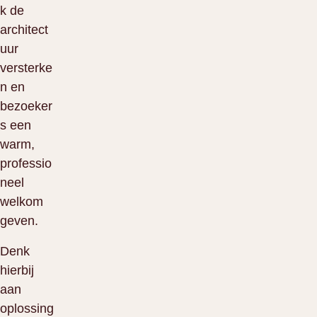
k de
architect
uur
versterke
n en
bezoeker
s een
warm,
professio
neel
welkom
geven.
Denk
hierbij
aan
oplossing