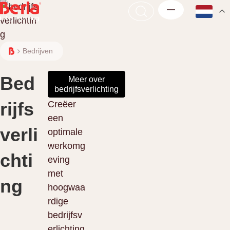
Bedrijven
Bed
Meer over
bedrijfsverlichting
rijfs
Creëer
een
verli
optimale
werkomg
chti
eving
met
ng
hoogwaa
rdige
bedrijfsv
erlichting