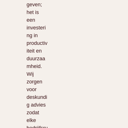
geven;
het is
een
investeri
ng in
productiv
iteit en
duurzaa
mheid.
Wij
zorgen
voor
deskundi
g advies
zodat
elke