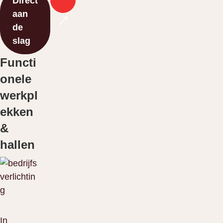
Direct
aan
de
slag
Functi
onele
werkpl
ekken
&
hallen
In