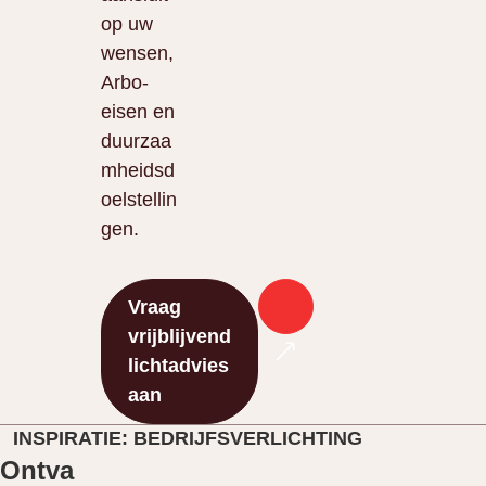
op uw
wensen,
Arbo-
eisen en
duurzaa
mheidsd
oelstellin
gen.
Vraag
vrijblijvend
lichtadvies
aan
INSPIRATIE: BEDRIJFSVERLICHTING
Ontva