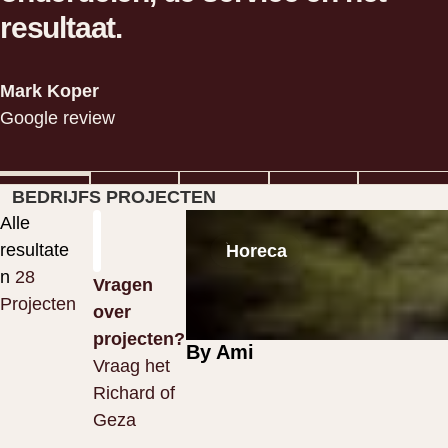
Johan Tirions
Danny van Kuik
resultaat.
Google review
Google review
Mark Koper
Google review
Alberto Crosio
Google review
Kundertje Hamstra
Google review
Bekijk project
BEDRIJFS PROJECTEN
Alle
Bekijk project
resultate
Horeca
n
28
Vragen
Projecten
over
projecten?
By Ami
Vraag het
Richard of
Geza