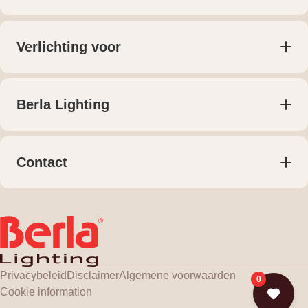
Producten
Lichtplan voor particulieren
Lichtplan voor bedrijven
Verlichting voor
Maatwerk
Woningen
Projecten
Retail
Bedrijven
Berla Lighting
Kantoren
Over ons
Horeca
Publicaties
Meest gestelde vragen
Contact
Contact
+31 (0) 161 74 55 55
Klantenportaal
verkoop@berla.nl
Hercules 8, Gilze
Routebeschrijving
Privacybeleid
Disclaimer
Algemene voorwaarden
0
Cookie information