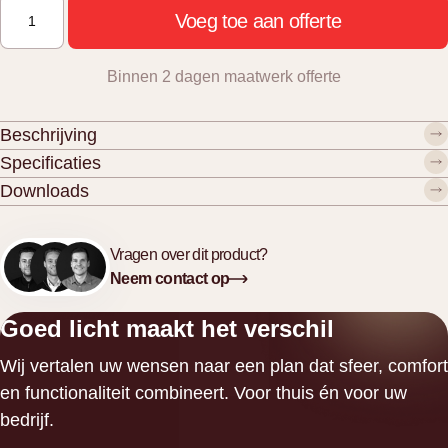
ZILLA
Voeg toe aan offerte
aantal
Binnen 2 dagen maatwerk offerte
Beschrijving
Specificaties
Downloads
Vragen over dit product?
Neem contact op
Goed licht maakt het verschil
Wij vertalen uw wensen naar een plan dat sfeer, comfort
en functionaliteit combineert. Voor thuis én voor uw
bedrijf.