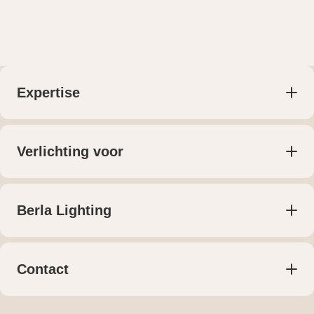
Expertise
Producten
Lichtplan voor particulieren
Lichtplan voor bedrijven
Verlichting voor
Maatwerk
Woningen
Projecten
Retail
Bedrijven
Berla Lighting
Kantoren
Over ons
Horeca
Publicaties
Meest gestelde vragen
Contact
Contact
+31 (0) 161 74 55 55
Klantenportaal
verkoop@berla.nl