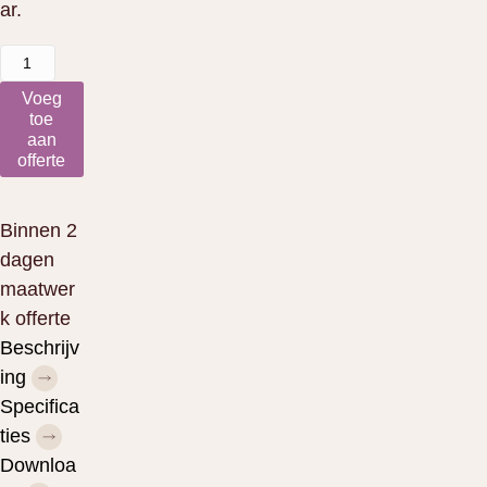
ar.
SUE
aantal
Voeg
toe
aan
offerte
Binnen 2
dagen
maatwer
k offerte
Beschrijv
ing
Specifica
ties
Downloa