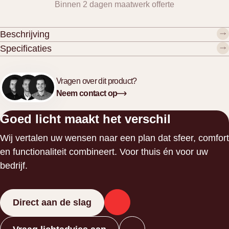
Binnen 2 dagen maatwerk offerte
Opaal
aantal
Beschrijving
Specificaties
Vragen over dit product?
Neem contact op
Goed licht maakt het verschil
Wij vertalen uw wensen naar een plan dat sfeer, comfort
en functionaliteit combineert. Voor thuis én voor uw
bedrijf.
Direct aan de slag