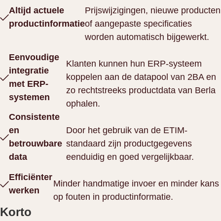
Altijd actuele
Prijswijzigingen, nieuwe producten
productinformatie
of aangepaste specificaties
worden automatisch bijgewerkt.
Eenvoudige
Klanten kunnen hun ERP-systeem
integratie
koppelen aan de datapool van 2BA en
met ERP-
zo rechtstreeks productdata van Berla
systemen
ophalen.
Consistente
en
Door het gebruik van de ETIM-
betrouwbare
standaard zijn productgegevens
data
eenduidig en goed vergelijkbaar.
Efficiënter
Minder handmatige invoer en minder kans
werken
op fouten in productinformatie.
Korto