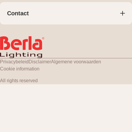
Publicaties
Meest gestelde vragen
Contact
Contact
+31 (0) 161 74 55 55
Klantenportaal
verkoop@berla.nl
Hercules 8, Gilze
Routebeschrijving
Privacybeleid
Disclaimer
Algemene voorwaarden
Cookie information
All rights reserved
Toestemmingsvenster geopend