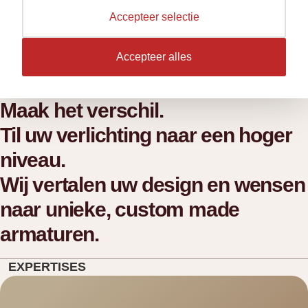
verlichting.
Accepteer selectie
Deskundig lichtadvies voor kantoor, woning, horeca en
Accepteer alles
retail met kwaliteit van Berla Lighting.
Lees meer
Maak het verschil.
Til uw verlichting naar een hoger
niveau.
Wij vertalen uw design en wensen
naar unieke, custom made
armaturen.
EXPERTISES