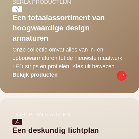
BERLA PRODUCTLIJN
Een totaalassortiment van
hoogwaardige design
armaturen
Onze collectie omvat alles van in- en
opbouwarmaturen tot de nieuwste maatwerk
LED-strips en profielen. Kies uit bewezen
kwaliteitsproducten die de basis vormen voor
Bekijk producten
elk lichtplan.
LICHTPLAN & ADVIES
Een deskundig lichtplan