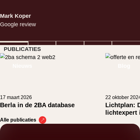
Google review
Google review
Mark Koper
Google review
Alberto Crosio
Google review
Kundertje Hamstra
Google review
Bekijk project
PUBLICATIES
Bekijk project
Nieuws
Blog
17 maart 2026
22 oktober 202
Berla in de 2BA database
Lichtplan: 
lichtexpert
Alle publicaties