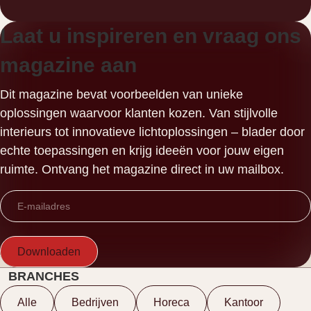
Laat u inspireren en vraag ons
magazine aan
Dit magazine bevat voorbeelden van unieke
oplossingen waarvoor klanten kozen. Van stijlvolle
interieurs tot innovatieve lichtoplossingen – blader door
echte toepassingen en krijg ideeën voor jouw eigen
ruimte. Ontvang het magazine direct in uw mailbox.
E-
mailadres
BRANCHES
Alle
Bedrijven
Horeca
Kantoor